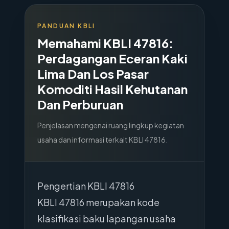
PANDUAN KBLI
Memahami KBLI
47816
:
Perdagangan Eceran Kaki
Lima Dan Los Pasar
Komoditi Hasil Kehutanan
Dan Perburuan
Penjelasan mengenai ruang lingkup kegiatan
usaha dan informasi terkait KBLI
47816
.
Pengertian KBLI 47816
KBLI 47816 merupakan kode
klasifikasi baku lapangan usaha