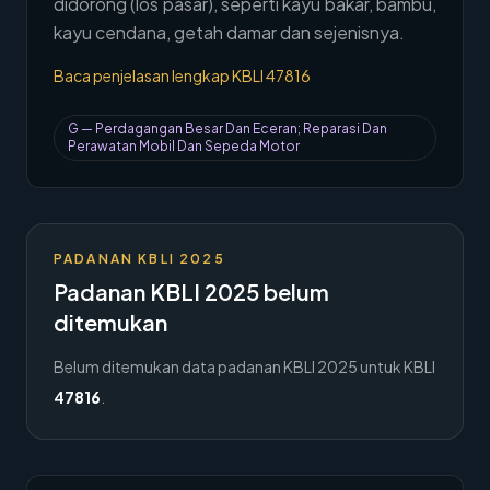
didorong (los pasar), seperti kayu bakar, bambu,
→
Hubungi Kami
kayu cendana, getah damar dan sejenisnya.
Baca penjelasan lengkap KBLI
47816
Member Area
G
—
Perdagangan Besar Dan Eceran; Reparasi Dan
Perawatan Mobil Dan Sepeda Motor
PADANAN KBLI 2025
Padanan KBLI 2025 belum
ditemukan
Belum ditemukan data padanan KBLI 2025 untuk KBLI
47816
.