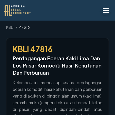
Layanan
KBLI
/
47816
Peraturan
KBLI
47816
KBLI
Perdagangan Eceran Kaki Lima Dan
Tentang
Los Pasar Komoditi Hasil Kehutanan
Kontak
Dan Perburuan
Kelompok ini mencakup usaha perdagangan
Penawaran
eceran komoditi hasil kehutanan dan perburuan
Blog
yang dilakukan di pinggir jalan umum (kaki lima),
serambi muka (emper) toko atau tempat tetap
Legal AI
di pasar yang dapat dipindah-pindah atau