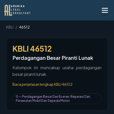
Layanan
KBLI
/
46512
Peraturan
KBLI
46512
KBLI
Perdagangan Besar Piranti Lunak
Tentang
Kelompok ini mencakup usaha perdagangan
Kontak
besar piranti lunak.
Penawaran
Baca penjelasan lengkap KBLI
46512
Blog
G
—
Perdagangan Besar Dan Eceran; Reparasi Dan
Perawatan Mobil Dan Sepeda Motor
Legal AI