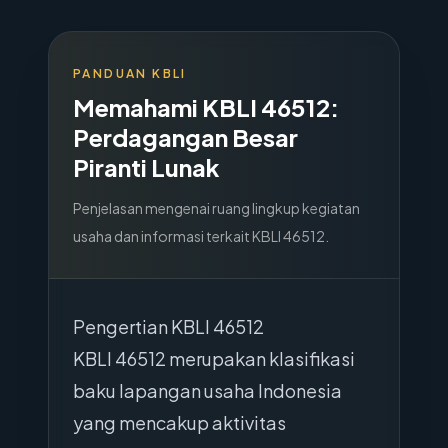
PANDUAN KBLI
Memahami KBLI
46512
:
Perdagangan Besar
Piranti Lunak
Penjelasan mengenai ruang lingkup kegiatan
usaha dan informasi terkait KBLI
46512
.
Pengertian KBLI 46512
KBLI 46512 merupakan klasifikasi
baku lapangan usaha Indonesia
yang mencakup aktivitas