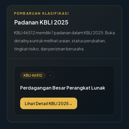
→
Hubungi Kami
PEMBARUAN KLASIFIKASI
Member Area
Padanan KBLI 2025
KBLI
46512
memiliki
1
padanan dalam KBLI 2025. Buka
detailnya untuk melihat uraian, status perubahan,
tingkat risiko, dan perizinan berusaha.
KBLI
46512
-
Perdagangan Besar Perangkat Lunak
Lihat Detail KBLI 2025
→