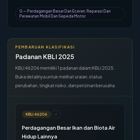
→
Hubungi Kami
G
—
Perdagangan Besar Dan Eceran; Reparasi Dan
Perawatan Mobil Dan Sepeda Motor
Member Area
PEMBARUAN KLASIFIKASI
Padanan KBLI 2025
KBLI
46206
memiliki
1
padanan dalam KBLI 2025.
Buka detailnya untuk melihat uraian, status
perubahan, tingkat risiko, dan perizinan berusaha.
KBLI
46206
-
Perdagangan Besar Ikan dan Biota Air
Hidup Lainnya