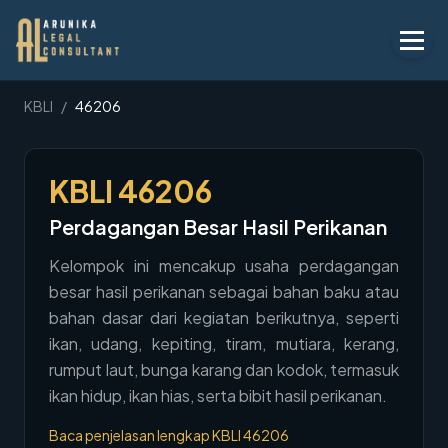
Layanan
KBLI
/
46206
Peraturan
KBLI
46206
KBLI
Perdagangan Besar Hasil Perikanan
Tentang
Kelompok ini mencakup usaha perdagangan
Kontak
besar hasil perikanan sebagai bahan baku atau
bahan dasar dari kegiatan berikutnya, seperti
Penawaran
ikan, udang, kepiting, tiram, mutiara, kerang,
Blog
rumput laut, bunga karang dan kodok, termasuk
ikan hidup, ikan hias, serta bibit hasil perikanan.
Legal AI
Baca penjelasan lengkap KBLI
46206