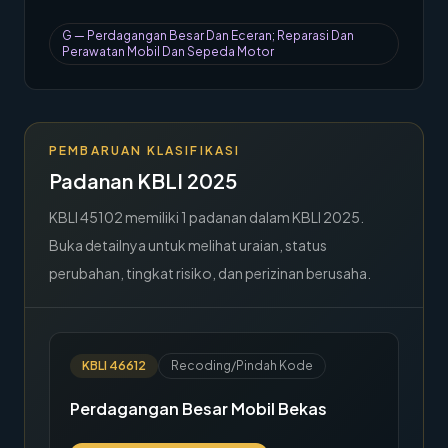
→
Hubungi Kami
G
—
Perdagangan Besar Dan Eceran; Reparasi Dan
Perawatan Mobil Dan Sepeda Motor
Member Area
PEMBARUAN KLASIFIKASI
Padanan KBLI 2025
KBLI
45102
memiliki
1
padanan dalam KBLI 2025.
Buka detailnya untuk melihat uraian, status
perubahan, tingkat risiko, dan perizinan berusaha.
KBLI
46612
Recoding/Pindah Kode
Perdagangan Besar Mobil Bekas