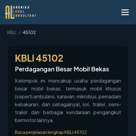
Layanan
KBLI
/
45102
Peraturan
KBLI
45102
KBLI
Perdagangan Besar Mobil Bekas
Tentang
Kelompok ini mencakup usaha perdagangan
Kontak
besar mobil bekas, termasuk mobil khusus
(seperti ambulans, karavan, mikrobus, pemadam
Penawaran
kebakaran, dan sebagainya), lori, trailer, semi-
Blog
trailer dan berbagai kendaraan pengangkut
bermotor lainnya.
Legal AI
Baca penjelasan lengkap KBLI
45102