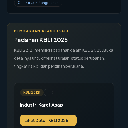
C
—
Industri Pengolahan
→
Hubungi Kami
Member Area
PEMBARUAN KLASIFIKASI
Padanan KBLI 2025
KBLI
22121
memiliki
1
padanan dalam KBLI 2025. Buka
detailnya untuk melihat uraian, status perubahan,
tingkat risiko, dan perizinan berusaha.
KBLI
22121
-
Industri Karet Asap
Lihat Detail KBLI 2025
→