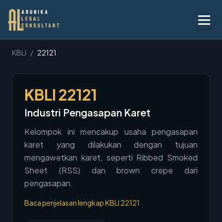
Layanan
KBLI
/
22121
Peraturan
KBLI
22121
KBLI
Industri Pengasapan Karet
Tentang
Kelompok ini mencakup usaha pengasapan
Kontak
karet yang dilakukan dengan tujuan
mengawetkan karet, seperti Ribbed Smoked
Penawaran
Sheet (RSS) dan brown crepe dari
Blog
pengasapan.
Baca penjelasan lengkap KBLI
22121
Legal AI