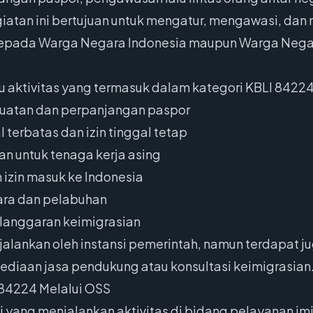
egiatan ini bertujuan untuk mengatur, mengawasi, da
 kepada Warga Negara Indonesia maupun Warga Nega
 aktivitas yang termasuk dalam kategori KBLI 84224 
uatan dan perpanjangan paspor
 terbatas dan izin tinggal tetap
n untuk tenaga kerja asing
izin masuk ke Indonesia
ara dan pelabuhan
anggaran keimigrasian
jalankan oleh instansi pemerintah, namun terdapat 
diaan jasa pendukung atau konsultasi keimigrasian
 84224 Melalui OSS
si yang menjalankan aktivitas di bidang pelayanan i