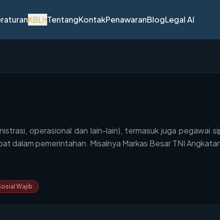
raturan
KBLI
Tentang
Kontak
Penawaran
Blog
Legal AI
▾
trasi, operasional dan lain-lain), termasuk juga pegawai si
bat dalam pemerintahan. Misalnya Markas Besar TNI Angkatan
osial Wajib