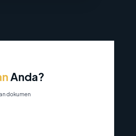
an
Anda?
nan dokumen