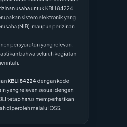
erizinan usaha untuk KBLI 84224
rupakan sistem elektronik yang
rusaha (NIB), maupun perizinan
en persyaratan yang relevan,
mastikan bahwa seluruh kegiatan
erintah.
gan
KBLI 84224
dengan kode
in yang relevan sesuai dengan
BLI tetap harus memperhatikan
lah diperoleh melalui OSS.