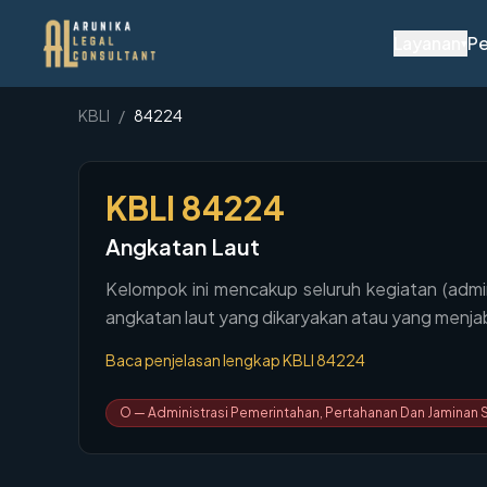
Layanan
Pe
▾
KBLI
/
84224
KBLI
84224
Angkatan Laut
Kelompok ini mencakup seluruh kegiatan (adminis
angkatan laut yang dikaryakan atau yang menja
Baca penjelasan lengkap KBLI
84224
O
—
Administrasi Pemerintahan, Pertahanan Dan Jaminan S