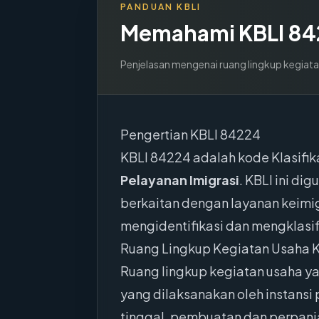
PANDUAN KBLI
Memahami KBLI
84
Penjelasan mengenai ruang lingkup kegiata
Pengertian KBLI 84224
KBLI 84224 adalah kode Klasifi
Pelayanan Imigrasi
. KBLI ini d
berkaitan dengan layanan keimi
mengidentifikasi dan mengklasifi
Ruang Lingkup Kegiatan Usaha 
Ruang lingkup kegiatan usaha ya
yang dilaksanakan oleh instansi
tinggal, pembuatan dan perpanj