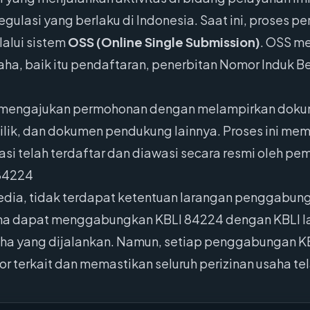
gulasi yang berlaku di Indonesia. Saat ini, proses p
lalui sistem
OSS (Online Single Submission)
. OSS me
a, baik itu pendaftaran, penerbitan Nomor Induk Be
s mengajukan permohonan dengan melampirkan dokum
milik, dan dokumen pendukung lainnya. Proses ini me
si telah terdaftar dan diawasi secara resmi oleh pem
84224
sedia, tidak terdapat ketentuan larangan penggabun
saha dapat menggabungkan KBLI 84224 dengan KBLI la
aha yang dijalankan. Namun, setiap penggabungan K
r terkait dan memastikan seluruh perizinan usaha te