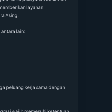
n memberikan layanan
ra Asing.
antara lain:
juga peluang kerja sama dengan
.
migrasi wajib memenuhi ketentuan