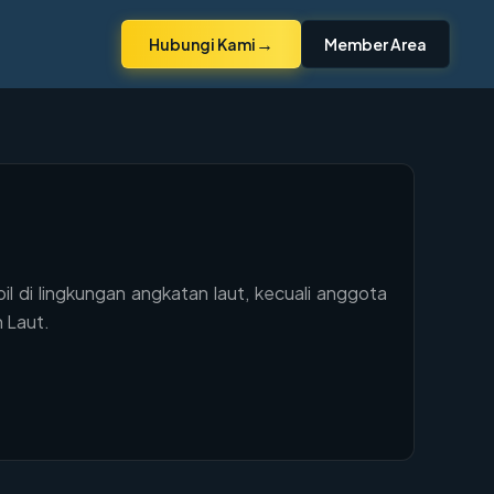
→
Hubungi Kami
Member Area
pil di lingkungan angkatan laut, kecuali anggota
 Laut.