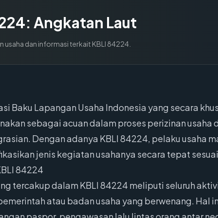
224
:
Angkatan Laut
n usaha dan informasi terkait KBLI
84224
.
kasi Baku Lapangan Usaha Indonesia yang secara kh
igunakan sebagai acuan dalam proses perizinan usaha 
grasian. Dengan adanya KBLI 84224, pelaku usaha m
kasikan jenis kegiatan usahanya secara tepat sesuai
KBLI 84224
ng tercakup dalam KBLI 84224 meliputi seluruh aktiv
 pemerintah atau badan usaha yang berwenang. Hal in
angan paspor, pengawasan lalu lintas orang antar n