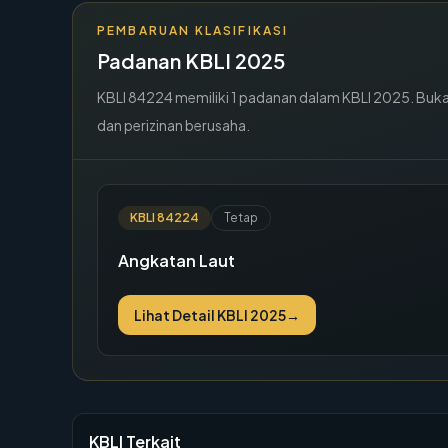
PEMBARUAN KLASIFIKASI
Padanan KBLI 2025
KBLI
84224
memiliki
1
padanan dalam KBLI 2025. Buka de
dan perizinan berusaha.
KBLI
84224
Tetap
Angkatan Laut
Lihat Detail KBLI 2025
→
KBLI Terkait