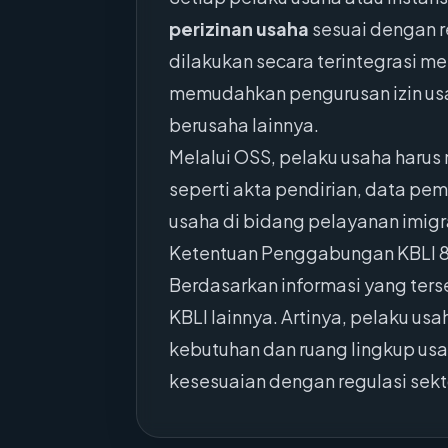
perizinan usaha
sesuai dengan re
dilakukan secara terintegrasi me
memudahkan pengurusan izin usah
berusaha lainnya.
Melalui OSS, pelaku usaha haru
seperti akta pendirian, data pe
usaha di bidang pelayanan imigra
Ketentuan Penggabungan KBLI 
Berdasarkan informasi yang ter
KBLI lainnya. Artinya, pelaku u
kebutuhan dan ruang lingkup us
kesesuaian dengan regulasi sekto