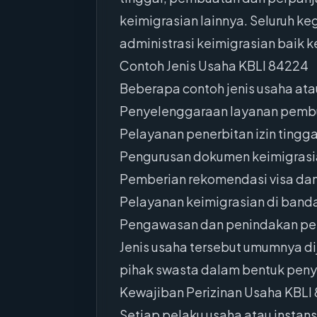
keimigrasian lainnya. Seluruh k
administrasi keimigrasian baik
Contoh Jenis Usaha KBLI 84224
Beberapa contoh jenis usaha atau
Penyelenggaraan layanan pemb
Pelayanan penerbitan izin tinggal
Pengurusan dokumen keimigrasia
Pemberian rekomendasi visa dan 
Pelayanan keimigrasian di band
Pengawasan dan penindakan pel
Jenis usaha tersebut umumnya di
pihak swasta dalam bentuk penye
Kewajiban Perizinan Usaha KBLI
Setiap pelaku usaha atau instan