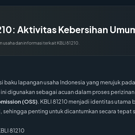
210
:
Aktivitas Kebersihan Um
n usaha dan informasi terkait KBLI
81210
.
asi baku lapangan usaha Indonesia yang merujuk pad
 ini digunakan sebagai acuan dalam proses perizinan
bmission (OSS)
. KBLI 81210 menjadi identitas utama
l, sehingga penting untuk dicantumkan secara tepat
BLI 81210