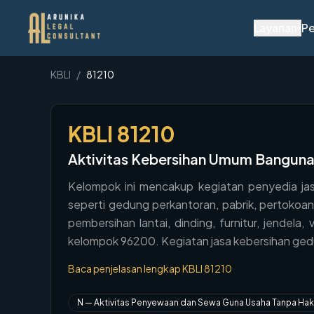
Layanan
Pe
▾
KBLI
/
81210
KBLI
81210
Aktivitas Kebersihan Umum Bangun
Kelompok ini mencakup kegiatan penyedia jas
seperti gedung perkantoran, pabrik, pertokoan
pembersihan lantai, dinding, furnitur, jendel
kelompok 96200. Kegiatan jasa kebersihan ged
Baca penjelasan lengkap KBLI
81210
N
—
Aktivitas Penyewaan dan Sewa Guna Usaha Tanpa Hak 