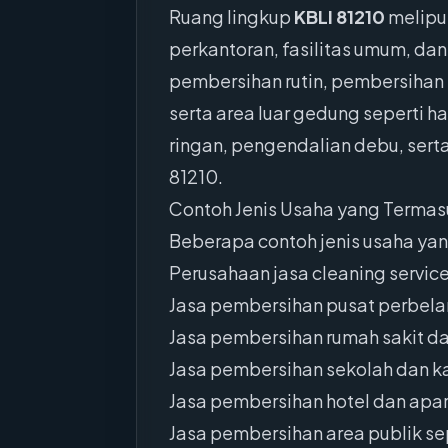
Ruang lingkup
KBLI 81210
melipu
perkantoran, fasilitas umum, dan
pembersihan rutin, pembersihan 
serta area luar gedung seperti 
ringan, pengendalian debu, sert
81210.
Contoh Jenis Usaha yang Termas
Beberapa contoh jenis usaha ya
Perusahaan jasa cleaning servi
Jasa pembersihan pusat perbela
Jasa pembersihan rumah sakit da
Jasa pembersihan sekolah dan 
Jasa pembersihan hotel dan ap
Jasa pembersihan area publik sep