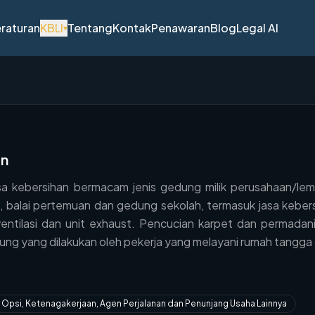
raturan
KBLI
Tentang
Kontak
Penawaran
Blog
Legal AI
▾
an
a kebersihan bermacam jenis gedung milik perusahaan/le
, balai pertemuan dan gedung sekolah, termasuk jasa keber
a, ventilasi dan unit exhaust. Pencucian karpet dan perma
ung yang dilakukan oleh pekerja yang melayani rumah tangg
Opsi, Ketenagakerjaan, Agen Perjalanan dan Penunjang Usaha Lainnya