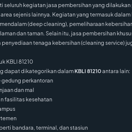
ti seluruh kegiatan jasa pembersihan yang dilakuka
 area sejenis lainnya. Kegiatan yang termasuk dalam k
mendalam (deep cleaning), pemeliharaan kebersihan l
halaman dan taman. Selain itu, jasa pembersihan khus
a penyediaan tenaga kebersihan (cleaning service) 
uk KBLI 81210
ng dapat dikategorikan dalam
KBLI 81210
antara lain:
ce gedung perkantoran
njaan dan mal
n fasilitas kesehatan
kampus
artemen
erti bandara, terminal, dan stasiun