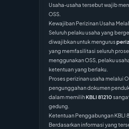
Usaha-usaha tersebut wajib m
OSS.
Kewajiban Perizinan Usaha Melal
Seluruh pelaku usaha yang berg
diwajibkan untuk mengurus
peri
yang memfasilitasi seluruh pros
menggunakan OSS, pelaku usaha 
ketentuan yang berlaku.
Proses perizinan usaha melalui 
pengunggahan dokumen pendukun
dalam memilih
KBLI 81210
sangat
gedung.
Ketentuan Penggabungan KBLI 
Berdasarkan informasi yang ter