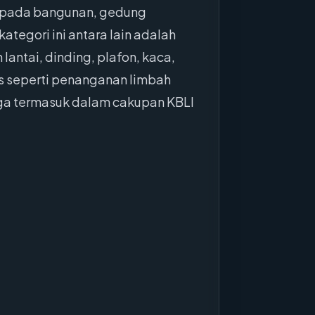
n pada bangunan, gedung
ategori ini antara lain adalah
antai, dinding, plafon, kaca,
us seperti penanganan limbah
juga termasuk dalam cakupan KBLI