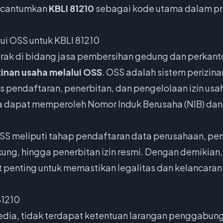
encantumkan
KBLI 81210
sebagai kode utama dalam pro
ui OSS untuk KBLI 81210
erak di bidang jasa pembersihan gedung dan perkant
zinan usaha melalui OSS
. OSS adalah sistem perizina
es pendaftaran, penerbitan, dan pengelolaan izin usa
dapat memperoleh Nomor Induk Berusaha (NIB) dan i
OSS meliputi tahap pendaftaran data perusahaan, pem
g, hingga penerbitan izin resmi. Dengan demikian,
 penting untuk memastikan legalitas dan kelancara
81210
sedia, tidak terdapat ketentuan larangan penggabun