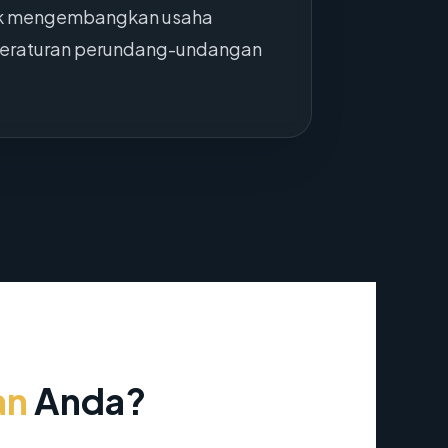
untuk mengembangkan usaha
 peraturan perundang-undangan
an
Anda?