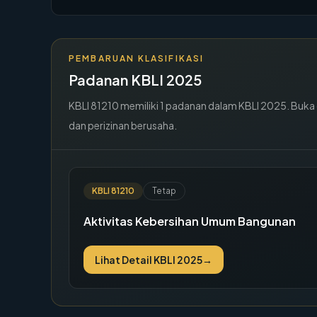
PEMBARUAN KLASIFIKASI
Padanan KBLI 2025
KBLI
81210
memiliki
1
padanan dalam KBLI 2025. Buka de
dan perizinan berusaha.
KBLI
81210
Tetap
Aktivitas Kebersihan Umum Bangunan
Lihat Detail KBLI 2025
→