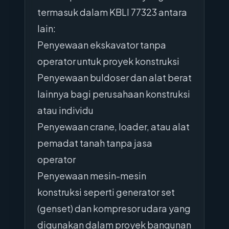
termasuk dalam KBLI 77323 antara
lain:
Penyewaan ekskavator tanpa
operator untuk proyek konstruksi
Penyewaan buldoser dan alat berat
lainnya bagi perusahaan konstruksi
atau individu
Penyewaan crane, loader, atau alat
pemadat tanah tanpa jasa
operator
Penyewaan mesin-mesin
konstruksi seperti generator set
(genset) dan kompresor udara yang
digunakan dalam proyek bangunan