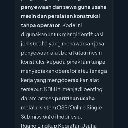
penyewaan dan sewa guna usaha
mesin dan peralatan konstruksi
tanpa operator
. Kode ini
digunakan untuk mengidentifikasi
jenis usaha yang menawarkan jasa
penyewaan alat berat atau mesin
konstruksi kepada pihak lain tanpa
menyediakan operator atau tenaga
kerja yang mengoperasikan alat
tersebut. KBLI ini menjadi penting
dalam proses
perizinan usaha
melalui sistem OSS (Online Single
Submission) di Indonesia.
Ruang Lingkup Kegiatan Usaha