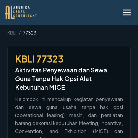
Layanan
KBLI
/
77323
Peraturan
KBLI
77323
KBLI
Aktivitas Penyewaan dan Sewa
Tentang
Guna Tanpa Hak Opsi Alat
Kontak
Kebutuhan MICE
Kelompok ini mencakup kegiatan penyewaan
Penawaran
dan sewa guna usaha tanpa hak opsi
Blog
(operational leasing) mesin, dan peralatan
barang dekorasi kebutuhan Meeting, Incentive,
Legal AI
Convention, and Exhibition (MICE) dan