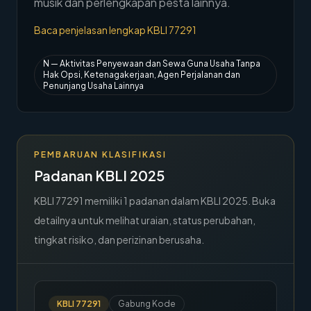
musik dan perlengkapan pesta lainnya.
→
Hubungi Kami
Baca penjelasan lengkap KBLI
77291
Member Area
N
—
Aktivitas Penyewaan dan Sewa Guna Usaha Tanpa
Hak Opsi, Ketenagakerjaan, Agen Perjalanan dan
Penunjang Usaha Lainnya
PEMBARUAN KLASIFIKASI
Padanan KBLI 2025
KBLI
77291
memiliki
1
padanan dalam KBLI 2025. Buka
detailnya untuk melihat uraian, status perubahan,
tingkat risiko, dan perizinan berusaha.
KBLI
77291
Gabung Kode