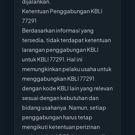
dijalankan.
Ketentuan Penggabungan KBLI
77291
Berdasarkan informasi yang
tersedia, tidak terdapat ketentuan
larangan penggabungan KBLI
untuk KBLI 77291. Hal ini
memungkinkan pelaku usaha untuk
menggabungkan KBLI 77291
dengan kode KBLI lain yang relevan
sesuai dengan kebutuhan dan
bidang usahanya. Namun, setiap
penggabungan harus tetap
mengikuti ketentuan perizinan