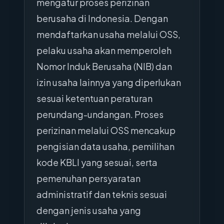
mengatur proses perizinan
berusaha di Indonesia. Dengan
mendaftarkan usaha melalui OSS,
pelaku usaha akan memperoleh
Nomor Induk Berusaha (NIB) dan
izin usaha lainnya yang diperlukan
sesuai ketentuan peraturan
perundang-undangan. Proses
perizinan melalui OSS mencakup
pengisian data usaha, pemilihan
kode KBLI yang sesuai, serta
pemenuhan persyaratan
administratif dan teknis sesuai
dengan jenis usaha yang