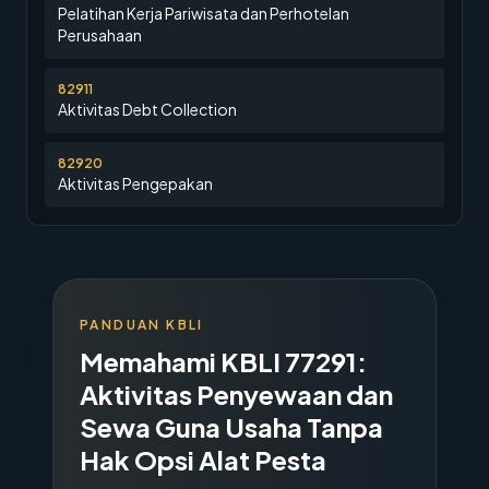
Pelatihan Kerja Pariwisata dan Perhotelan
Perusahaan
82911
Aktivitas Debt Collection
82920
Aktivitas Pengepakan
PANDUAN KBLI
Memahami KBLI
77291
:
Aktivitas Penyewaan dan
Sewa Guna Usaha Tanpa
Hak Opsi Alat Pesta