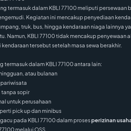
ng termasuk dalam KBLI 77100 meliputi persewaan ber
pengemudi. Kegiatan ini mencakup penyediaan kend
umpang, truk, bus, hingga kendaraan niaga lainnya 
ntu. Namun, KBLI 77100 tidak mencakup penyewaan al
 kendaraan tersebut setelah masa sewa berakhir.
g termasuk dalam KBLI 77100 antara lain:
 mingguan, atau bulanan
 pariwisata
 tanpa sopir
al untuk perusahaan
perti pick up dan minibus
ngacu pada KBLI 77100 dalam proses
perizinan usah
 77100 melalui OSS