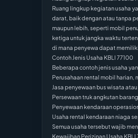
Ruang lingkup kegiatan usaha ya
darat, baik dengan atau tanpa 
maupun lebih, seperti mobil pen
ketiga untuk jangka waktu terte
di mana penyewa dapat memiliki
Contoh Jenis Usaha KBLI 77100
Beberapa contoh jenis usaha yan
Perusahaan rental mobil harian,
Jasa penyewaan bus wisata atau
Persewaan truk angkutan barang
Penyewaan kendaraan operasion
Usaha rental kendaraan niaga se
Semua usaha tersebut wajib me
Kewajiban Perizinan Usaha KBLI