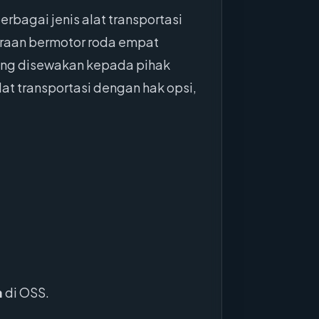
bagai jenis alat transportasi
araan bermotor roda empat
yang disewakan kepada pihak
at transportasi dengan hak opsi,
a
di OSS.