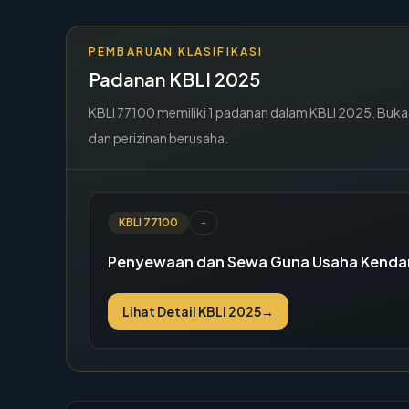
PEMBARUAN KLASIFIKASI
Padanan KBLI 2025
KBLI
77100
memiliki
1
padanan dalam KBLI 2025. Buka de
dan perizinan berusaha.
KBLI
77100
-
Penyewaan dan Sewa Guna Usaha Kenda
Lihat Detail KBLI 2025
→