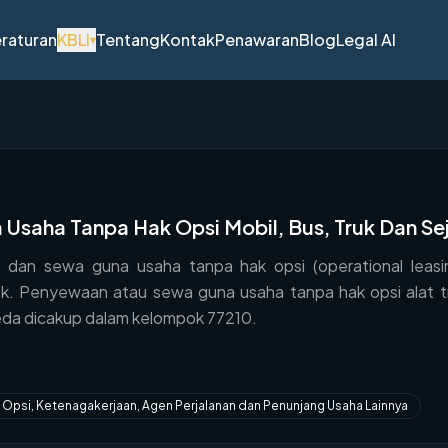
raturan
KBLI
Tentang
Kontak
Penawaran
Blog
Legal AI
▾
Usaha Tanpa Hak Opsi Mobil, Bus, Truk Dan Se
an sewa guna usaha tanpa hak opsi (operational leasing
rek. Penyewaan atau sewa guna usaha tanpa hak opsi alat 
da dicakup dalam kelompok 77210.
Opsi, Ketenagakerjaan, Agen Perjalanan dan Penunjang Usaha Lainnya