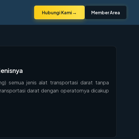
→
Hubungi Kami
Member Area
jenisnya
) semua jenis alat transportasi darat tanpa
transportasi darat dengan operatornya dicakup