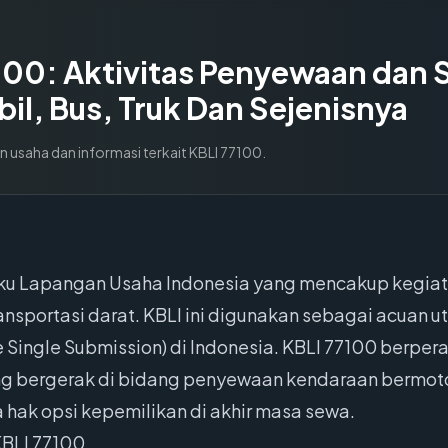
100
:
Aktivitas Penyewaan dan
il, Bus, Truk Dan Sejenisnya
n usaha dan informasi terkait KBLI
77100
.
Baku Lapangan Usaha Indonesia yang mencakup kegi
ransportasi darat. KBLI ini digunakan sebagai acuan
 Single Submission) di Indonesia. KBLI 77100 berper
bergerak di bidang penyewaan kendaraan bermotor,
hak opsi kepemilikan di akhir masa sewa.
KBLI 77100