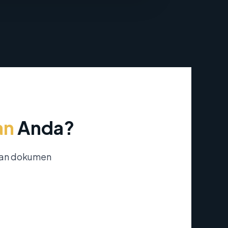
an
Anda?
nan dokumen