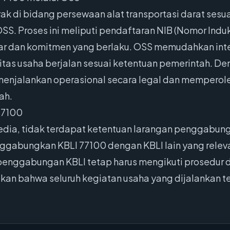
ak di bidang persewaan alat transportasi darat sesu
SS. Proses ini meliputi pendaftaran NIB (Nomor Induk
r dan komitmen yang berlaku. OSS memudahkan integ
itas usaha berjalan sesuai ketentuan pemerintah. De
enjalankan operasional secara legal dan memperoleh
ah.
77100
edia, tidak terdapat ketentuan larangan penggabung
nggabungkan KBLI 77100 dengan KBLI lain yang relev
 penggabungan KBLI tetap harus mengikuti prosedur 
kan bahwa seluruh kegiatan usaha yang dijalankan 