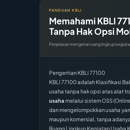
PANDUAN KBLI
Memahami KBLI
77
Tanpa Hak Opsi Mob
Penjelasan mengenai ruang lingkup kegiata
Pengertian KBLI 77100
KBLI 77100 adalah Klasifikasi 
usaha tanpa hak opsi atas alat t
usaha
melalui sistem OSS (Online
dan mengelompokkan usaha yang 
maupun komersial, tanpa adanya 
Ruang Lingkup Kegiatan Usaha 