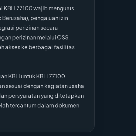
ai KBLI 77100 wajib mengurus
 Berusaha), pengajuan izin
rasi perizinan secara
ngan perizinan melalui OSS,
 akses ke berbagai fasilitas
an KBLI untuk KBLI 77100.
an sesuai dengan kegiatan usaha
dan persyaratan yang ditetapkan
telah tercantum dalam dokumen